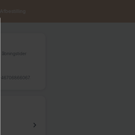
Afbestilling
s åbningstider
n +46706866067.