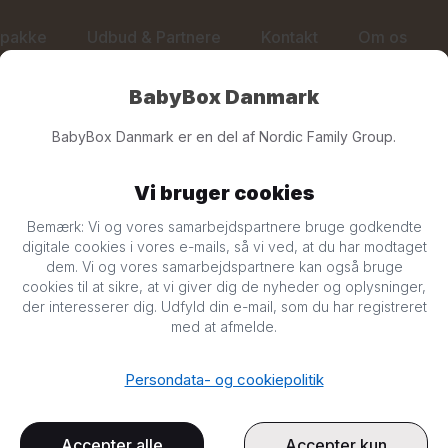
ypakke
Udbud & Partnere
Kontakt
Om os
BabyBox Danmark
BabyBox Danmark er en del af Nordic Family Group.
Kontakt os
lmelding og produkter i BabyBox, kontakt vores
kundeservice
. Vore
Vi bruger cookies
Bemærk: Vi og vores samarbejdspartnere bruge godkendte
her
.
digitale cookies i vores e-mails, så vi ved, at du har modtaget
annoncering og bookning send en
e-mail
eller kontakt os på telefo
dem. Vi og vores samarbejdspartnere kan også bruge
cookies til at sikre, at vi giver dig de nyheder og oplysninger,
der interesserer dig. Udfyld din e-mail, som du har registreret
med at afmelde.
Almindelige spørgsmål
Persondata- og cookiepolitik
modtaget min bekræftelsesmail
Accepter alle
Accepter kun